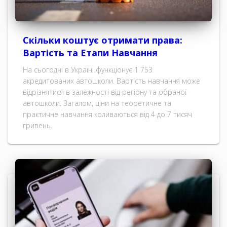
Скільки коштує отримати права:
Вартість та Етапи Навчання
На сьогодні в Україні функціонує 1 753
акредитованих автошколи. Вартість навчання може
відрізнятися в залежності від регіону та обраної
автошколи. Загалом, ціни на теоретичне та
практичне навчання коливаються від 4 до 7 тисяч
гривень.