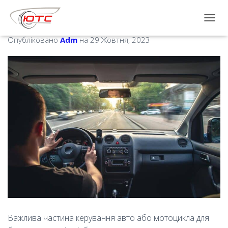
Які основні правила потрібно
знати для водіння в місті
П
Е
Опубліковано
Adm
на
29 Жовтня, 2023
Р
Е
М
К
Н
У
Т
И
Н
А
В
І
Г
А
Ц
І
Ю
Важлива частина керування авто або мотоцикла для