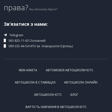
права?
Яку автошколу обрати?
Зв’язатися з нами:
Telegram
063 825-11-63 Основний
099 335-44-54 НПУ (м. Університет|Ірпінь)
NEW АНКЕТА
АВТОМОБІЛІ АВТОШКОЛИ ЮТС
АВТОШКОЛА В СТАВИЩАХ
АВТОШКОЛА ОНЛАЙН
АВТОШКОЛА ЮТС
БЛОГ
ВАРТІСТЬ НАВЧАННЯ В АВТОШКОЛІ ЮТС