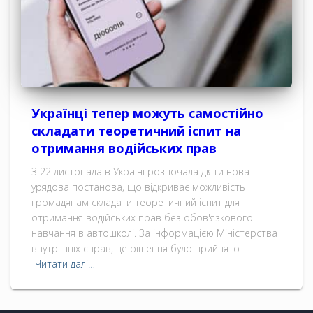
Українці тепер можуть самостійно
складати теоретичний іспит на
отримання водійських прав
З 22 листопада в Україні розпочала діяти нова
урядова постанова, що відкриває можливість
громадянам складати теоретичний іспит для
отримання водійських прав без обов'язкового
навчання в автошколі. За інформацією Міністерства
внутрішніх справ, це рішення було прийнято
Читати далі…