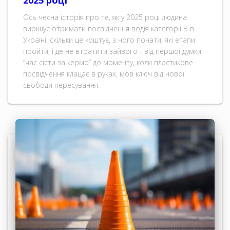
Ось чесна історія про те, як у 2025 році людина
вирішує отримати посвідчення водія категорії B в
Україні: скільки це коштує, з чого почати, які етапи
пройти, і де не втратити зайвого - від першої думки
“час сісти за кермо” до моменту, коли пластикове
посвідчення клацає в руках, мов ключ від нової
свободи пересування.