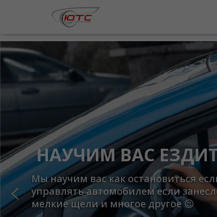
НЕЗАБЫВАЕМЫЕ
✅ теоретический курс 1 мес. (Online
✅ практический курс 40 часов
✅ ГСМ
🙅‍♂️ Без доплат