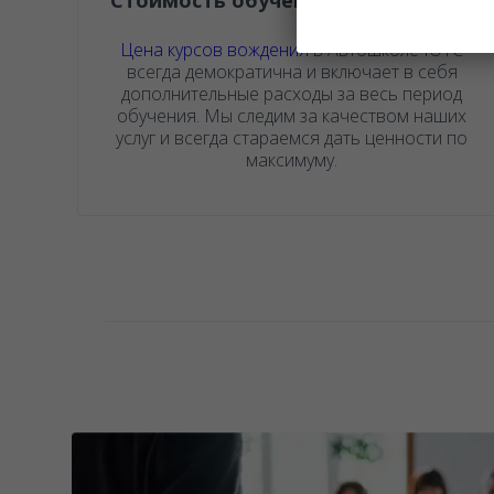
Стоимость обучения в автошколе
Цена курсов вождения
в Автошколе ЮТС
всегда демократична и включает в себя
дополнительные расходы за весь период
обучения. Мы следим за качеством наших
услуг и всегда стараемся дать ценности по
максимуму.