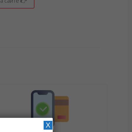
а сайте 👉
X