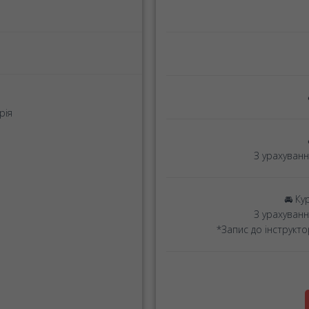
рія
З урахуванн
🚘 Ку
З урахуванн
*Запис до інструкто