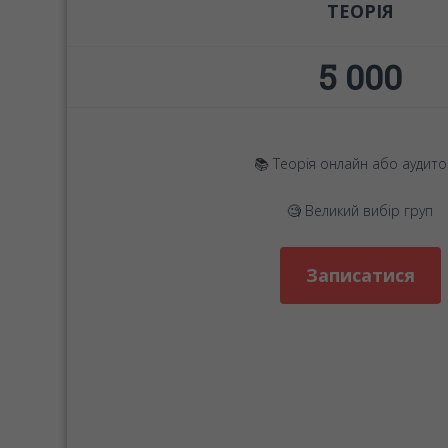
ТЕОРІЯ
5 000
📚 Теорія онлайн або аудито
🧐 Великий вибір груп
Записатися