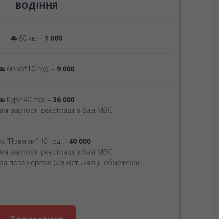
ВОДІННЯ
🚘 60 хв. –
1 000
🚘 60 хв*10 год. –
9 000
🚘 Курс 40 год. –
36 000
ям вартості реєстрації в базі МВС
рс “Преміум” 40 год. –
40 000
ям вартості реєстрації в базі МВС
ра поза чергою (кількість місць обмежена)