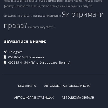
пожежних машинах
Заміна номерів
Зимове водіння авто
Новини
Номера нового
формату
Права категорії В
Підготовка авто до зими
Складання іспиту без
Як отримати
автошколи
Як отримати водійське посвідчення
Дата народження
права?
Яку автошколу обрати?
Зв’язатися з нами:
Місце народження
Telegram
Місто
063 825-11-63 Основний
099 335-44-54 НПУ (м. Університет|Ірпінь)
Область
NEW АНКЕТА
АВТОМОБІЛІ АВТОШКОЛИ ЮТС
АВТОШКОЛА В СТАВИЩАХ
АВТОШКОЛА ОНЛАЙН