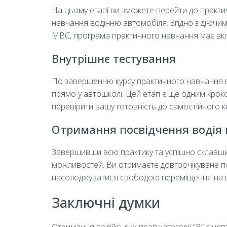
На цьому етапі ви зможете перейти до практи
навчання водінню автомобіля. Згідно з діючи
МВС, програма практичного навчання має вклю
Внутрішнє тестування
По завершенню курсу практичного навчання ва
прямо у автошколі. Цей етап є ще одним кроком
перевірити вашу готовність до самостійного 
Отримання посвідчення водія к
Завершивши всю практику та успішно склавши 
можливостей. Ви отримаєте довгоочікуване пос
насолоджуватися свободою переміщення на в
Заключні думки
Отримання водійських прав категорії “B” є н