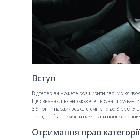
Вступ
Відтепер ви можете розширити свої можливості 
Це означає, що ви зможете керувати будь-як
3,5 тонн і пасажирською ємністю до 8 осіб. У
прав, щоб допомогти вам стати повноправни
Отримання прав категорії