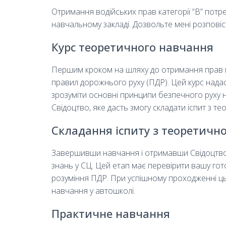
Отримання водійських прав категорії “B” пот
навчальному закладі. Дозвольте мені розповіс
Курс теоретичного навчання
Першим кроком на шляху до отримання прав кат
правил дорожнього руху (ПДР). Цей курс надас
зрозуміти основні принципи безпечного руху 
Свідоцтво, яке дасть змогу складати іспит з т
Складання іспиту з теоретично
Завершивши навчання і отримавши Свідоцтво, 
знань у СЦ. Цей етап має перевірити вашу го
розуміння ПДР. При успішному проходженні ць
навчання у автошколі.
Практичне навчання