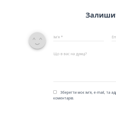
Залишит
Ім'я
*
Em
Що в вас на думці?
Зберегти моє ім'я, e-mail, та 
коментарів.