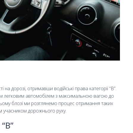
на дорозі, отримавши водійські права категорії “B”.
им легковим автомобілем з максимальною вагою до
 цьому блозі ми розглянемо процес отримання таких
м учасником дорожнього руху.
 “B”