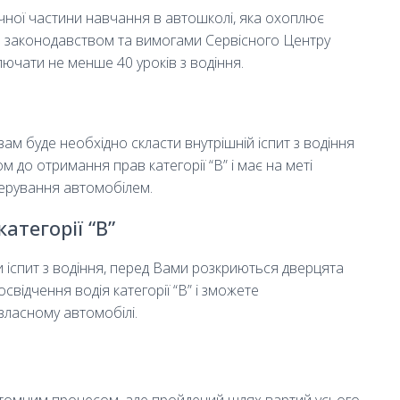
чної частини навчання в автошколі, яка охоплює
м законодавством та вимогами Сервісного Центру
чати не менше 40 уроків з водіння.
м буде необхідно скласти внутрішній іспит з водіння
 до отримання прав категорії “B” і має на меті
керування автомобілем.
атегорії “B”
іспит з водіння, перед Вами розкриються дверцята
відчення водія категорії “B” і зможете
ласному автомобілі.
евтомним процесом, але пройдений шлях вартий усього