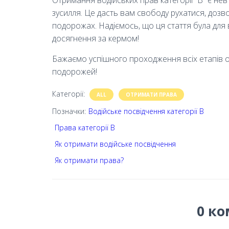
зусилля. Це дасть вам свободу рухатися, дозв
подорожах. Надіємось, що ця стаття була для 
досягнення за кермом!
Бажаємо успiшного проходження всiх етапiв 
подорожей!
Категорії:
ALL
ОТРИМАТИ ПРАВА
Позначки:
Водійське посвідчення категорії В
Права категорії В
Як отримати водійське посвідчення
Як отримати права?
0 ко