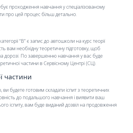
ребує проходження навчання у спеціалізованому
ти про цей процес більш детально.
егорії “B” є запис до автошколи на курс теорії
ть вам необхідну теоретичну підготовку, щоб
на дорозі. По завершенню навчання у вас буде
еоретичної частини в Сервісному Центрі (СЦ).
ї частини
ви будете готовим складати іспит з теоретичних
товність до подальшого навчання і виявити ваш
ого іспиту, вам буде виданий дозвіл на продовження