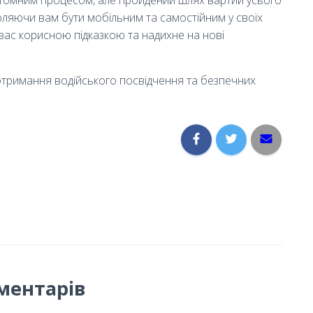
оляючи вам бути мобiльним та самостiйним у своїх
вас корисною пiдказкою та надихне на новi
отримання водiйського посвiдчення та безпечних
ментарів