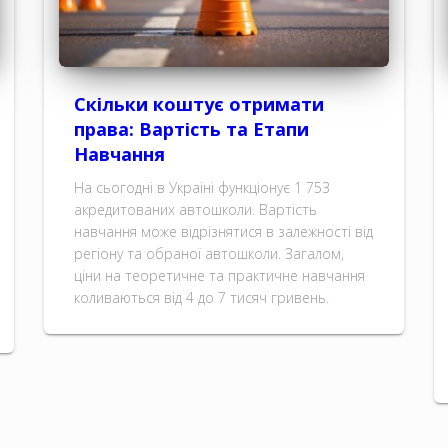
Скільки коштує отримати
права: Вартість та Етапи
Навчання
На сьогодні в Україні функціонує 1 753
акредитованих автошколи. Вартість
навчання може відрізнятися в залежності від
регіону та обраної автошколи. Загалом,
ціни на теоретичне та практичне навчання
коливаються від 4 до 7 тисяч гривень.