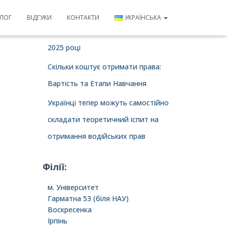
Актуальні новини
ЛОГ
ВІДГУКИ
КОНТАКТИ
УКРАЇНСЬКА
Вартість навчання в автошколі в
2025 році
Скільки коштує отримати права:
Вартість та Етапи Навчання
Українці тепер можуть самостійно
складати теоретичний іспит на
отримання водійських прав
Філії:
м. Університет
Гарматна 53 (біля НАУ)
Воскресенка
Ірпінь